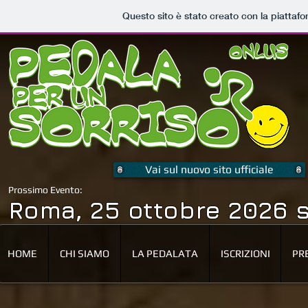
Questo sito è stato creato con la piattaf
Vai sul nuovo sito ufficiale
Prossimo Evento:
Roma, 25 ottobre 2026 s
HOME
CHI SIAMO
LA PEDALATA
ISCRIZIONI
PR